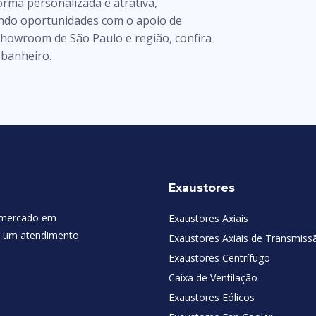
orma personalizada e atrativa,
ndo oportunidades com o apoio de
 showroom de São Paulo e região, confira
 banheiro.
Exaustores
 mercado em
Exaustores Axiais
 e um atendimento
Exaustores Axiais de Transmiss
Exaustores Centrífugo
Caixa de Ventilação
Exaustores Eólicos