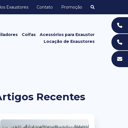
dos Exaustores
Contato
Promoção
iladores
Coifas
Acessórios para Exaustor
Locação de Exaustores
Grelhas e Grades
Acessórios de Exaustor para
Banheiro
Artigos Recentes