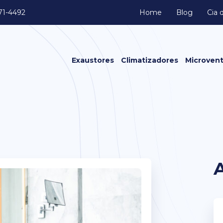
371-4492
Home
Blog
Cia 
Exaustores
Climatizadores
Microvent
Exaustores Axiais
Exaustores Axiais de Transmissão
Caixa de Ventilação
Exaustores Centrífugo
Exaustores Eólicos
Exaustores Fan Cooler
Exaustores In line
Exaustores Limit Load
Exaustores para Banheiro
Exaustores para Cozinha