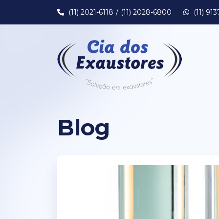
(11) 2021-6118
(11) 2028-6800
(11) 91
Blog