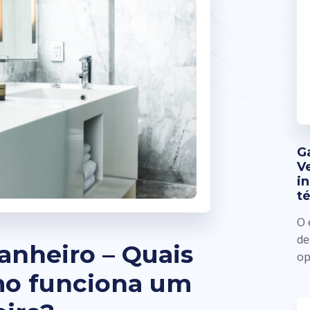
G
V
i
t
O 
de
anheiro – Quais
op
omo funciona um