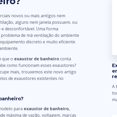
eiro?
rciais novos ou mais antigos nem
ilação, alguns nem janela possuem, ou
o e desconfortável. Uma forma
se problema de má ventilação do ambiente
quipamento discreto e muito eficiente
 ambiente.
am que o
exaustor de banheiro
conta
sabe como funcionam esses exaustores?
E
e
ocupe mais, trouxemos este novo artigo
r
elos de exaustores existentes no
A 
to
 banheiro?
ma
 modelo para
exaustor de banheiro,
dade máxima de vazão, voltagem, marcas