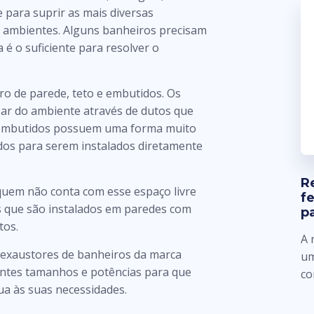
 para suprir as mais diversas
s ambientes. Alguns banheiros precisam
 é o suficiente para resolver o
o de parede, teto e embutidos. Os
 ar do ambiente através de dutos que
s embutidos possuem uma forma muito
dos para serem instalados diretamente
R
 quem não conta com esse espaço livre
f
s que são instalados em paredes com
p
tos.
A 
 exaustores de banheiros da marca
um
erentes tamanhos e potências para que
co
a às suas necessidades.