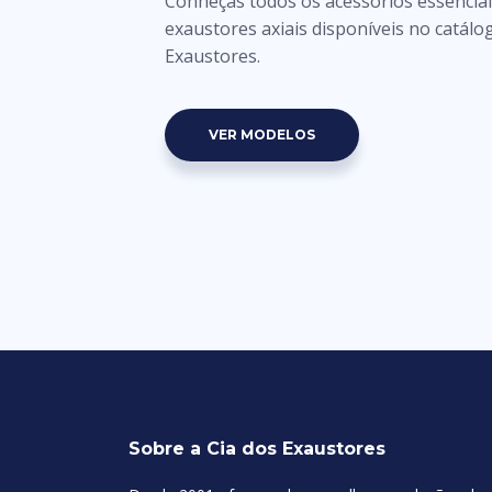
Conheças todos os acessórios essencia
exaustores axiais disponíveis no catálo
Exaustores.
VER MODELOS
Sobre a Cia dos Exaustores