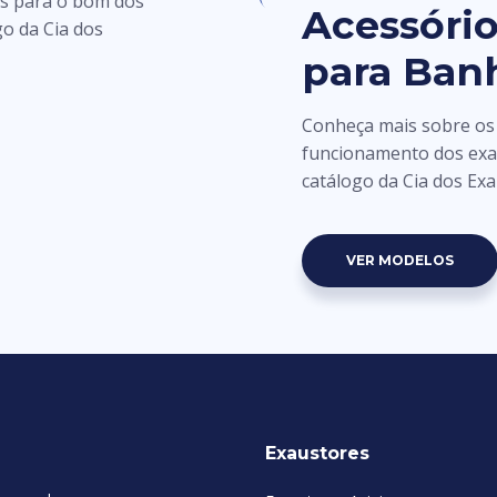
is para o bom dos
Acessório
go da Cia dos
para Ban
Conheça mais sobre os
funcionamento dos exa
catálogo da Cia dos Ex
VER MODELOS
Exaustores