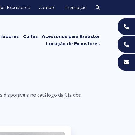
dos Exaustores
Contato
Promoção
iladores
Coifas
Acessórios para Exaustor
Locação de Exaustores
Grelhas e Grades
Acessórios de Exaustor para
Banheiro
es disponíveis no catálogo da Cia dos