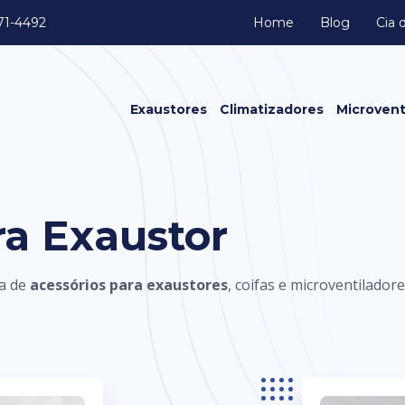
371-4492
Home
Blog
Cia 
Exaustores
Climatizadores
Microvent
Exaustores Axiais
Exaustores Axiais de Transmissão
Caixa de Ventilação
ra Exaustor
Exaustores Centrífugo
Exaustores Eólicos
Exaustores Fan Cooler
ha de
acessórios para exaustores
, coifas e microventilador
Exaustores In line
Exaustores Limit Load
Exaustores para Banheiro
Exaustores para Cozinha