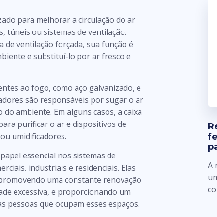
izado para melhorar a circulação do ar
, túneis ou sistemas de ventilação.
 de ventilação forçada, sua função é
biente e substituí-lo por ar fresco e
tentes ao fogo, como aço galvanizado, e
ladores são responsáveis por sugar o ar
o do ambiente. Em alguns casos, a caixa
ara purificar o ar e dispositivos de
R
 ou umidificadores.
f
p
pel essencial nos sistemas de
A 
rciais, industriais e residenciais. Elas
um
o, promovendo uma constante renovação
co
ade excessiva, e proporcionando um
 as pessoas que ocupam esses espaços.