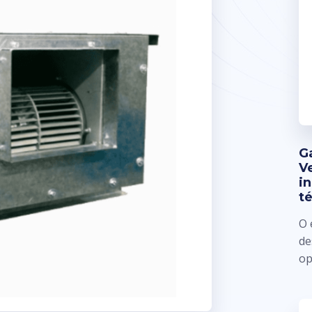
G
V
i
t
O 
de
op