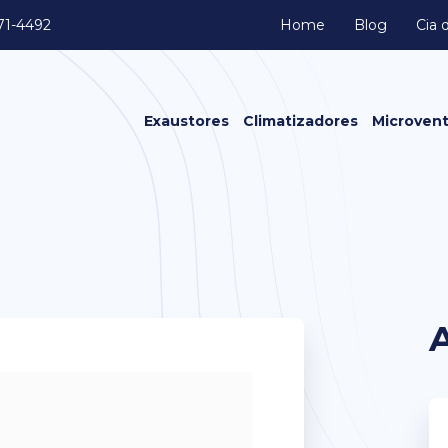
371-4492
Home
Blog
Cia 
Exaustores
Climatizadores
Microvent
Exaustores Axiais
Exaustores Axiais de Transmissão
Caixa de Ventilação
Exaustores Centrífugo
Exaustores Eólicos
Exaustores Fan Cooler
Exaustores In line
Exaustores Limit Load
Exaustores para Banheiro
Exaustores para Cozinha