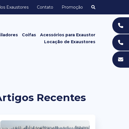
dos Exaustores
Contato
Promoção
iladores
Coifas
Acessórios para Exaustor
Locação de Exaustores
Grelhas e Grades
Acessórios de Exaustor para
Banheiro
Artigos Recentes