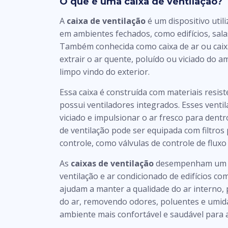
O que é uma caixa de ventilação?
A
caixa de ventilação
é um dispositivo util
em ambientes fechados, como edifícios, salas
Também conhecida como caixa de ar ou caixa
extrair o ar quente, poluído ou viciado do am
limpo vindo do exterior.
Essa caixa é construída com materiais resis
possui ventiladores integrados. Esses venti
viciado e impulsionar o ar fresco para dentr
de ventilação pode ser equipada com filtros p
controle, como válvulas de controle de fluxo
As
caixas de ventilação
desempenham um pa
ventilação e ar condicionado de edifícios come
ajudam a manter a qualidade do ar intern
do ar, removendo odores, poluentes e umid
ambiente mais confortável e saudável para