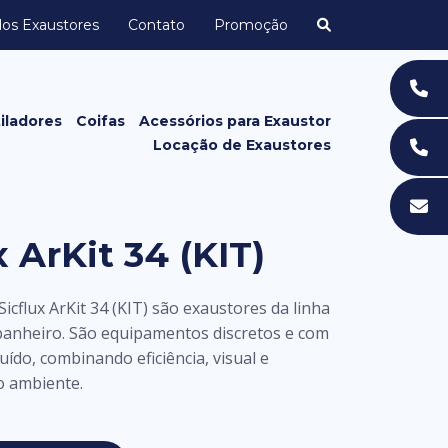
dos Exaustores
Contato
Promoção
iladores
Coifas
Acessórios para Exaustor
Locação de Exaustores
Grelhas e Grades
Acessórios de Exaustor para
Banheiro
x ArKit 34 (KIT)
icflux ArKit 34 (KIT) são exaustores da linha
 banheiro. São equipamentos discretos e com
ruído, combinando eficiência, visual e
o ambiente.