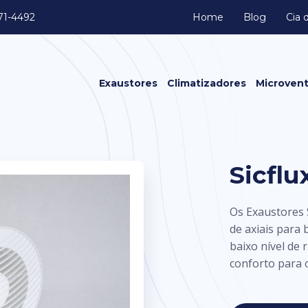
371-4492
Home
Blog
Cia 
Exaustores
Climatizadores
Microvent
Exaustores Axiais
Exaustores Axiais de Transmissão
Caixa de Ventilação
Sicflu
Exaustores Centrífugo
Exaustores Eólicos
Os Exaustores S
Exaustores Fan Cooler
de axiais para
Exaustores In line
baixo nível de 
Exaustores Limit Load
conforto para 
Exaustores para Banheiro
Exaustores para Cozinha