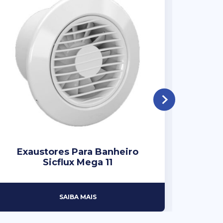
Exaustores Para Banheiro
Exa
Sicflux Mega 11
SAIBA MAIS