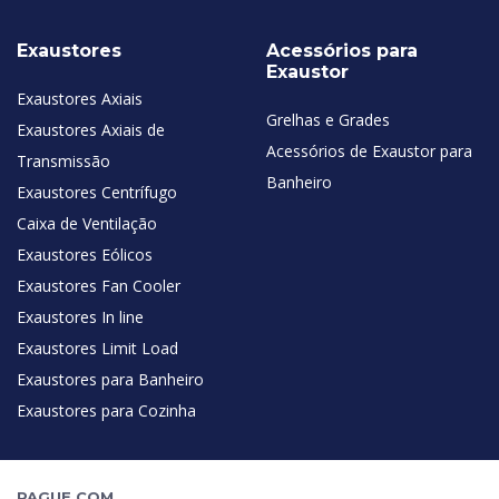
Exaustores
Acessórios para
Exaustor
Exaustores Axiais
Grelhas e Grades
Exaustores Axiais de
Acessórios de Exaustor para
Transmissão
Banheiro
Exaustores Centrífugo
Caixa de Ventilação
Exaustores Eólicos
Exaustores Fan Cooler
Exaustores In line
Exaustores Limit Load
Exaustores para Banheiro
Exaustores para Cozinha
PAGUE COM